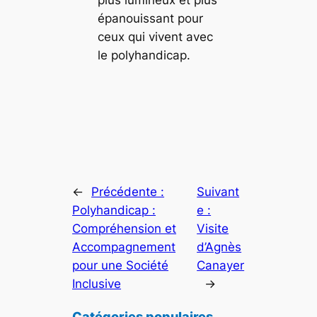
plus lumineux et plus
épanouissant pour
ceux qui vivent avec
le polyhandicap.
←
Précédente :
Suivant
Polyhandicap :
e :
Compréhension et
Visite
Accompagnement
d’Agnès
pour une Société
Canayer
Inclusive
→
Catégories populaires