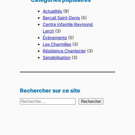
Actualités
(9)
Bercail Saint-Denis
(5)
Centre Infantile Raymond
Lerch
(3)
Évènements
(5)
Les Charmilles
(3)
Résidence Chantecler
(3)
Sensibilisation
(3)
Rechercher sur ce site
R
Rechercher
e
c
h
e